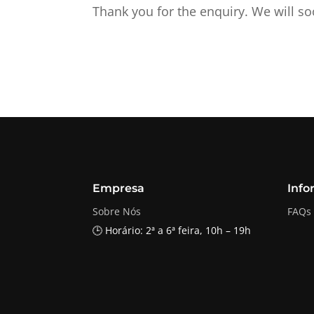
Thank you for the enquiry. We will so
Empresa
Info
Sobre Nós
FAQs
🕒 Horário: 2ª a 6ª feira, 10h – 19h