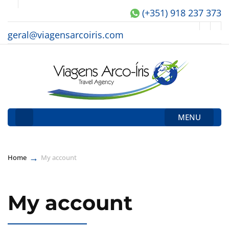
(+351) 918 237 373
geral@viagensarcoiris.com
MENU
→
Home
My account
My account