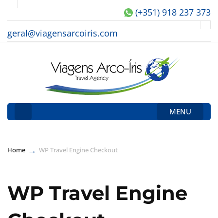
(+351) 918 237 373
geral@viagensarcoiris.com
MENU
→
Home
WP Travel Engine Checkout
WP Travel Engine