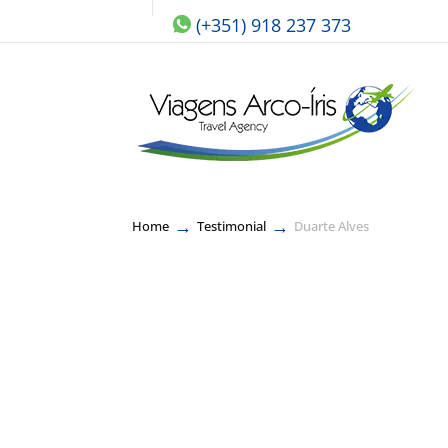
(+351) 918 237 373
→
→
Home
Testimonial
Duarte Alves