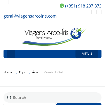
(+351) 918 237 373
geral@viagensarcoiris.com
MENU
→
→
→
Home
Trips
Ásia
Coreia do Sul