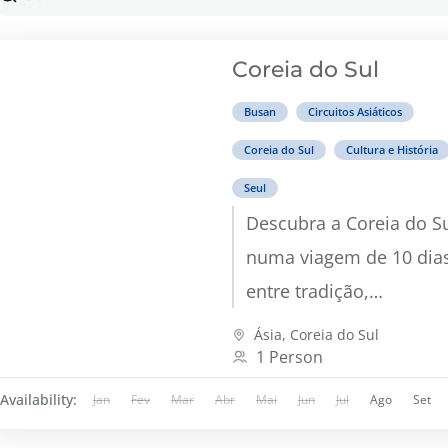
Coreia do Sul
Busan
Circuitos Asiáticos
Coreia do Sul
Cultura e História
Seul
Descubra a Coreia do S
numa viagem de 10 dias
entre tradição,
modernidade, templos 
Ásia
,
Coreia do Sul
1 Person
cidades vibrantes como
Seul e Busan.
Availability:
Jan
Fev
Mar
Abr
Mai
Jun
Jul
Ago
Set