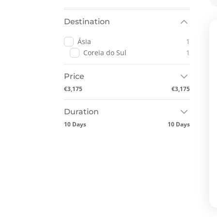
Destination
Ásia
1
Coreia do Sul
1
Price
€3,175
€3,175
Duration
10 Days
10 Days