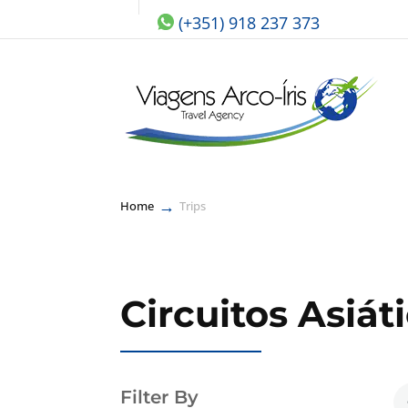
(+351) 918 237 373
→
Home
Trips
Circuitos Asiát
Filter By